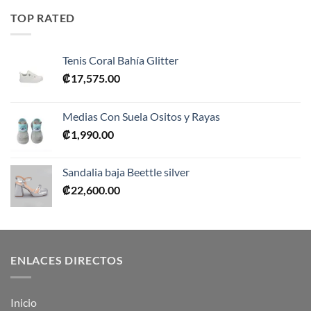
era:
es:
TOP RATED
₡10,990.00.
₡5,495.00.
Tenis Coral Bahía Glitter
₡
17,575.00
Medias Con Suela Ositos y Rayas
₡
1,990.00
Sandalia baja Beettle silver
₡
22,600.00
ENLACES DIRECTOS
Inicio