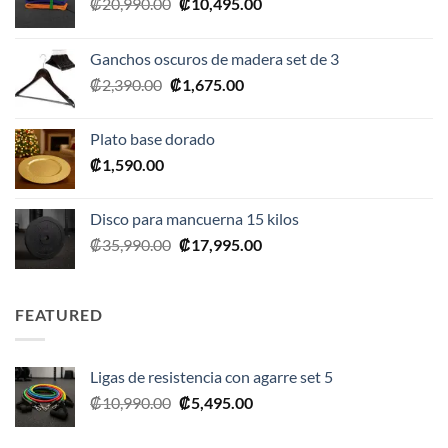
El
El
₡
20,990.00
₡
10,495.00
precio
precio
original
actual
Ganchos oscuros de madera set de 3
era:
es:
El
El
₡
2,390.00
₡
1,675.00
₡20,990.00.
₡10,495.00.
precio
precio
original
actual
Plato base dorado
era:
es:
₡
1,590.00
₡2,390.00.
₡1,675.00.
Disco para mancuerna 15 kilos
El
El
₡
35,990.00
₡
17,995.00
precio
precio
original
actual
era:
es:
FEATURED
₡35,990.00.
₡17,995.00.
Ligas de resistencia con agarre set 5
El
El
₡
10,990.00
₡
5,495.00
precio
precio
original
actual