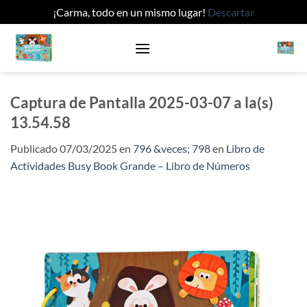
¡Carma, todo en un mismo lugar!
Descartar
Saltar
al
contenido
Captura de Pantalla 2025-03-07 a la(s)
13.54.58
Publicado
07/03/2025
en
796 &veces; 798
en
Libro de
Actividades Busy Book Grande – Libro de Números