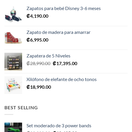
Zapatos para bebé Disney 3-6 meses
₡
4,190.00
Zapato de madera para amarrar
₡
6,995.00
Zapatera de 5 Niveles
El
El
₡
28,990.00
₡
17,395.00
precio
precio
original
actual
Xilófono de elefante de ocho tonos
era:
es:
₡
18,990.00
₡28,990.00.
₡17,395.00.
BEST SELLING
Set moderado de 3 power bands