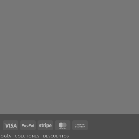
Visa
PayPal
Stripe
MasterCard
Cash
On
LOGÍA
COLCHONES
DESCUENTOS
Delivery