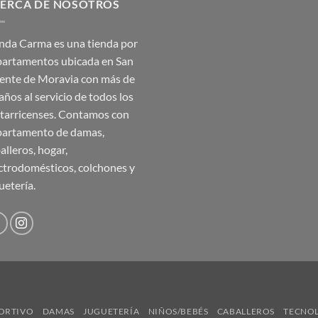
ERCA DE NOSOTROS
₡35,990.00.
₡17,995.00.
nda Carma es una tienda por
artamentos ubicada en San
ente de Moravia con más de
años al servicio de todos los
tarricenses. Contamos con
artamento de damas,
alleros, hogar,
ctrodomésticos, colchones y
uetería.
ORTIVO
DAMAS
JUGUETERÍA
NIÑOS/BEBÉS
CABALLEROS
TECNO