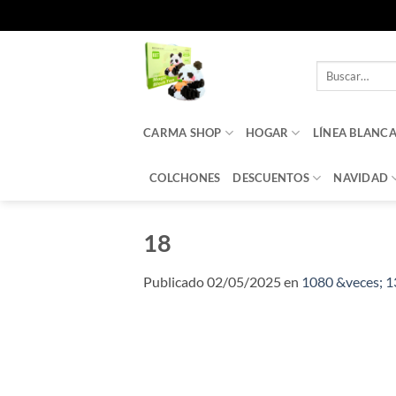
Saltar
al
Buscar
contenido
por:
CARMA SHOP
HOGAR
LÍNEA BLANC
COLCHONES
DESCUENTOS
NAVIDAD
18
Publicado
02/05/2025
en
1080 &veces; 