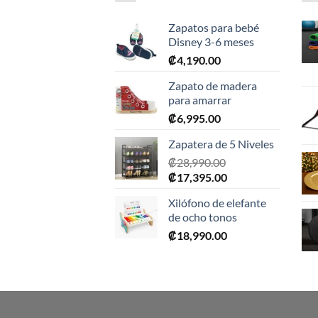
Zapatos para bebé
Disney 3-6 meses
₡
4,190.00
Zapato de madera
para amarrar
₡
6,995.00
Zapatera de 5 Niveles
₡
28,990.00
El
El
₡
17,395.00
precio
precio
Xilófono de elefante
original
actual
de ocho tonos
era:
es:
₡
18,990.00
₡28,990.00.
₡17,395.00.