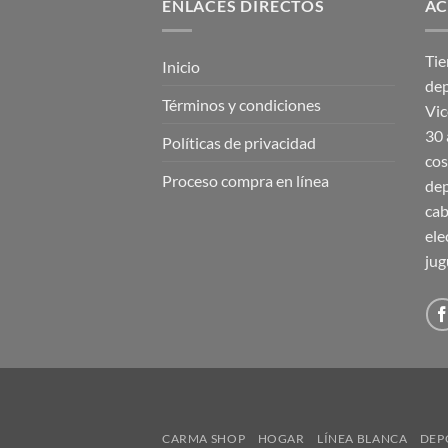
ENLACES DIRECTOS
AC
Tie
Inicio
dep
Términos y condiciones
Vic
30 
Políticas de privacidad
cos
Proceso compra en línea
dep
cab
ele
jug
CARMA SHOP
HOGAR
LÍNEA BLANCA
DEP