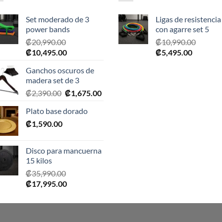
Set moderado de 3
Ligas de resistencia
power bands
con agarre set 5
₡
20,990.00
₡
10,990.00
El
El
El
El
₡
10,495.00
₡
5,495.00
precio
precio
precio
precio
Ganchos oscuros de
original
actual
original
actual
madera set de 3
era:
es:
era:
es:
El
El
₡
2,390.00
₡
1,675.00
₡20,990.00.
₡10,495.00.
₡10,990.00.
₡5,495.0
precio
precio
Plato base dorado
original
actual
₡
1,590.00
era:
es:
₡2,390.00.
₡1,675.00.
Disco para mancuerna
15 kilos
₡
35,990.00
El
El
₡
17,995.00
precio
precio
original
actual
era:
es: