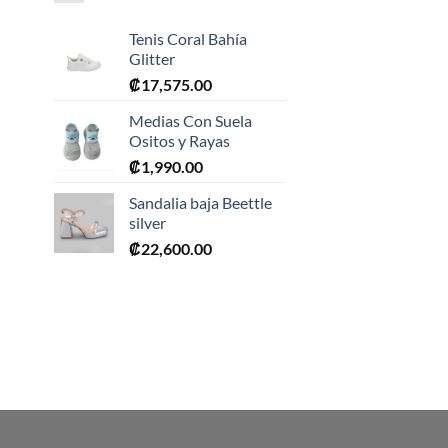
Tenis Coral Bahía
Glitter
₡
17,575.00
Medias Con Suela
Ositos y Rayas
₡
1,990.00
0.
Sandalia baja Beettle
silver
₡
22,600.00