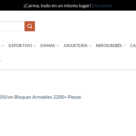
¡Carma, todo en un mismo lugar!
Descartar
A
DEPORTIVO
DAMAS
JUGUETERÍA
NIÑOS/BEBÉS
CA
1350
en
Bloques Armables 2200+ Piezas