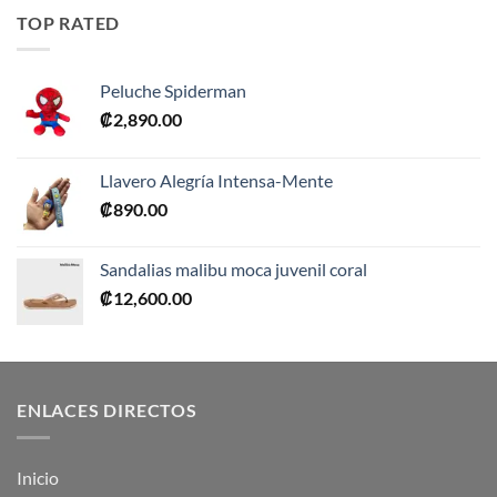
era:
es:
TOP RATED
₡10,990.00.
₡5,495.00.
Peluche Spiderman
₡
2,890.00
Llavero Alegría Intensa-Mente
₡
890.00
Sandalias malibu moca juvenil coral
₡
12,600.00
ENLACES DIRECTOS
Inicio