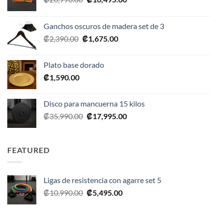
precio
precio
original
actual
Ganchos oscuros de madera set de 3
era:
es:
El
El
₡
2,390.00
₡
1,675.00
₡20,990.00.
₡10,495.00.
precio
precio
original
actual
Plato base dorado
era:
es:
₡
1,590.00
₡2,390.00.
₡1,675.00.
Disco para mancuerna 15 kilos
El
El
₡
35,990.00
₡
17,995.00
precio
precio
original
actual
era:
es:
FEATURED
₡35,990.00.
₡17,995.00.
Ligas de resistencia con agarre set 5
El
El
₡
10,990.00
₡
5,495.00
precio
precio
original
actual