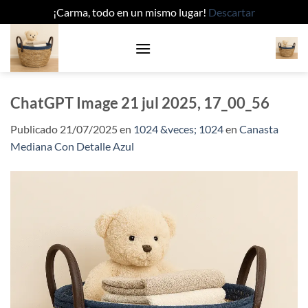
¡Carma, todo en un mismo lugar!
Descartar
Saltar
al
contenido
ChatGPT Image 21 jul 2025, 17_00_56
Publicado
21/07/2025
en
1024 &veces; 1024
en
Canasta
Mediana Con Detalle Azul