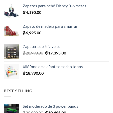
Zapatos para bebé Disney 3-6 meses
₡
4,190.00
Zapato de madera para amarrar
₡
6,995.00
Zapatera de 5 Niveles
El
El
₡
28,990.00
₡
17,395.00
precio
precio
original
actual
Xilófono de elefante de ocho tonos
era:
es:
₡
18,990.00
₡28,990.00.
₡17,395.00.
BEST SELLING
Set moderado de 3 power bands
El
El
₡
20,990.00
₡
10,495.00