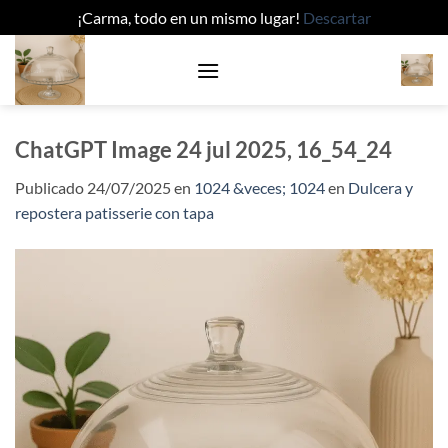
¡Carma, todo en un mismo lugar!
Descartar
Saltar
al
contenido
ChatGPT Image 24 jul 2025, 16_54_24
Publicado
24/07/2025
en
1024 &veces; 1024
en
Dulcera y
repostera patisserie con tapa