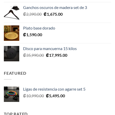
original
actual
Ganchos oscuros de madera set de 3
era:
es:
El
El
₡
2,390.00
₡
1,675.00
₡20,990.00.
₡10,495.00.
precio
precio
original
actual
Plato base dorado
era:
es:
₡
1,590.00
₡2,390.00.
₡1,675.00.
Disco para mancuerna 15 kilos
El
El
₡
35,990.00
₡
17,995.00
precio
precio
original
actual
era:
es:
FEATURED
₡35,990.00.
₡17,995.00.
Ligas de resistencia con agarre set 5
El
El
₡
10,990.00
₡
5,495.00
precio
precio
original
actual
era:
es:
TOP RATED