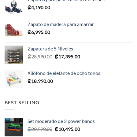
₡
4,190.00
Zapato de madera para amarrar
₡
6,995.00
Zapatera de 5 Niveles
El
El
₡
28,990.00
₡
17,395.00
precio
precio
original
actual
Xilófono de elefante de ocho tonos
era:
es:
₡
18,990.00
₡28,990.00.
₡17,395.00.
BEST SELLING
Set moderado de 3 power bands
El
El
₡
20,990.00
₡
10,495.00
precio
precio