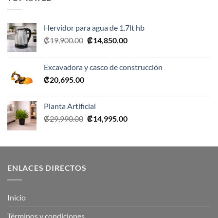
₡10,990.00.
₡5,495.00.
Hervidor para agua de 1.7lt hb
El
El
₡
19,900.00
₡
14,850.00
precio
precio
original
actual
Excavadora y casco de construcción
era:
es:
₡
20,695.00
₡19,900.00.
₡14,850.00.
Planta Artificial
El
El
₡
29,990.00
₡
14,995.00
precio
precio
original
actual
era:
es:
₡29,990.00.
₡14,995.00.
ENLACES DIRECTOS
Inicio
Términos y condiciones