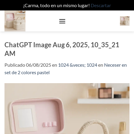
¡Carma, todo en un mismo lugar!
Descartar
Saltar
al
contenido
ChatGPT Image Aug 6, 2025, 10_35_21
AM
Publicado
06/08/2025
en
1024 &veces; 1024
en
Neceser en
set de 2 colores pastel