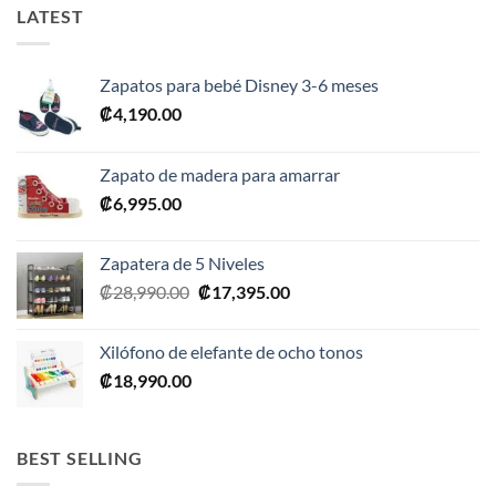
LATEST
Zapatos para bebé Disney 3-6 meses
₡
4,190.00
Zapato de madera para amarrar
₡
6,995.00
Zapatera de 5 Niveles
El
El
₡
28,990.00
₡
17,395.00
precio
precio
original
actual
Xilófono de elefante de ocho tonos
era:
es:
₡
18,990.00
₡28,990.00.
₡17,395.00.
BEST SELLING