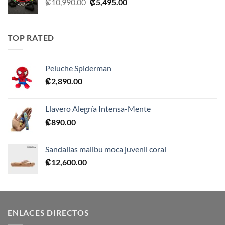
El
El
₡
10,990.00
₡
5,495.00
precio
precio
original
actual
era:
es:
TOP RATED
₡10,990.00.
₡5,495.00.
Peluche Spiderman
₡
2,890.00
Llavero Alegría Intensa-Mente
₡
890.00
Sandalias malibu moca juvenil coral
₡
12,600.00
ENLACES DIRECTOS