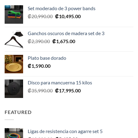
Set moderado de 3 power bands
El
El
₡
20,990.00
₡
10,495.00
precio
precio
original
actual
Ganchos oscuros de madera set de 3
era:
es:
El
El
₡
2,390.00
₡
1,675.00
₡20,990.00.
₡10,495.00.
precio
precio
original
actual
Plato base dorado
era:
es:
₡
1,590.00
₡2,390.00.
₡1,675.00.
Disco para mancuerna 15 kilos
El
El
₡
35,990.00
₡
17,995.00
precio
precio
original
actual
era:
es:
FEATURED
₡35,990.00.
₡17,995.00.
Ligas de resistencia con agarre set 5