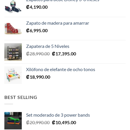
₡
4,190.00
Zapato de madera para amarrar
₡
6,995.00
Zapatera de 5 Niveles
El
El
₡
28,990.00
₡
17,395.00
precio
precio
original
actual
Xilófono de elefante de ocho tonos
era:
es:
₡
18,990.00
₡28,990.00.
₡17,395.00.
BEST SELLING
Set moderado de 3 power bands
El
El
₡
20,990.00
₡
10,495.00
precio
precio