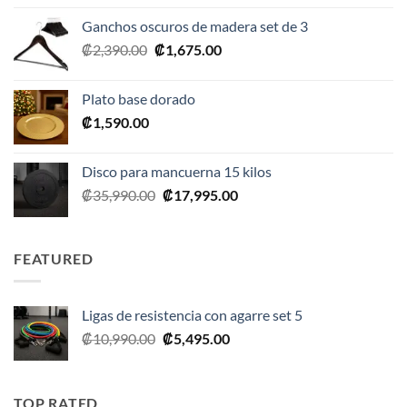
original
actual
Ganchos oscuros de madera set de 3
era:
es:
El
El
₡
2,390.00
₡
1,675.00
₡20,990.00.
₡10,495.00.
precio
precio
original
actual
Plato base dorado
era:
es:
₡
1,590.00
₡2,390.00.
₡1,675.00.
Disco para mancuerna 15 kilos
El
El
₡
35,990.00
₡
17,995.00
precio
precio
original
actual
era:
es:
FEATURED
₡35,990.00.
₡17,995.00.
Ligas de resistencia con agarre set 5
El
El
₡
10,990.00
₡
5,495.00
precio
precio
original
actual
era:
es:
TOP RATED