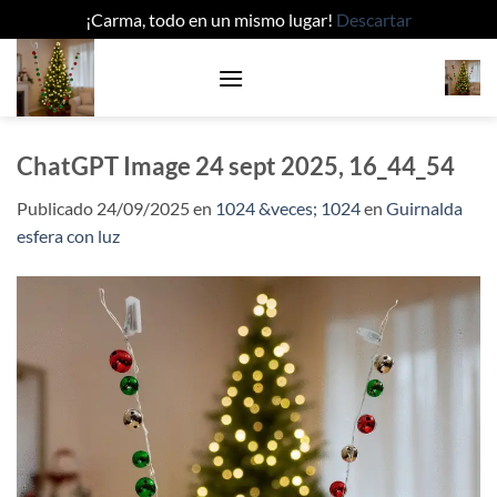
¡Carma, todo en un mismo lugar!
Descartar
Saltar
al
contenido
ChatGPT Image 24 sept 2025, 16_44_54
Publicado
24/09/2025
en
1024 &veces; 1024
en
Guirnalda
esfera con luz