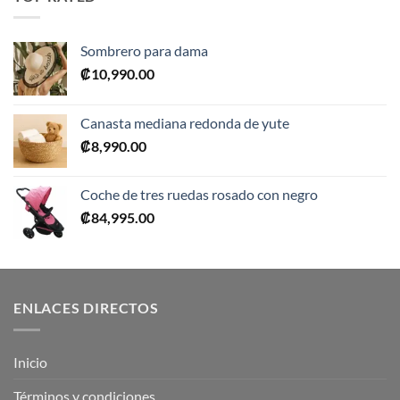
₡10,990.00.
₡5,495.00.
Sombrero para dama
₡
10,990.00
Canasta mediana redonda de yute
₡
8,990.00
Coche de tres ruedas rosado con negro
₡
84,995.00
ENLACES DIRECTOS
Inicio
Términos y condiciones