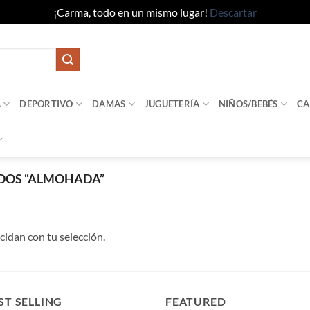
¡Carma, todo en un mismo lugar!
Descartar
A
DEPORTIVO
DAMAS
JUGUETERÍA
NIÑOS/BEBÉS
CA
DOS “ALMOHADA”
idan con tu selección.
ST SELLING
FEATURED