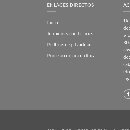
ENLACES DIRECTOS
AC
Tie
Inicio
dep
Términos y condiciones
Vic
30 
Políticas de privacidad
cos
Proceso compra en línea
dep
cab
ele
jug