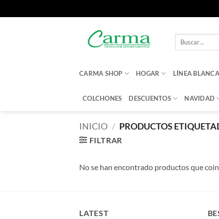
Saltar
al
Buscar
contenido
por:
CARMA SHOP
HOGAR
LÍNEA BLANC
COLCHONES
DESCUENTOS
NAVIDAD
INICIO
/
PRODUCTOS ETIQUETA
FILTRAR
No se han encontrado productos que coinc
LATEST
BE