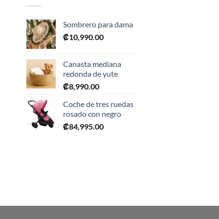
Sombrero para dama
₡
10,990.00
Canasta mediana
redonda de yute
₡
8,990.00
0.
Coche de tres ruedas
rosado con negro
₡
84,995.00