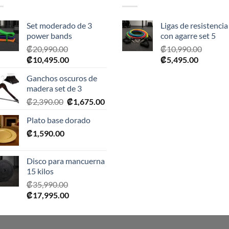
Set moderado de 3
Ligas de resistencia
power bands
con agarre set 5
₡
20,990.00
₡
10,990.00
El
El
El
El
₡
10,495.00
₡
5,495.00
precio
precio
precio
precio
Ganchos oscuros de
original
actual
original
actual
madera set de 3
era:
es:
era:
es:
El
El
₡
2,390.00
₡
1,675.00
₡20,990.00.
₡10,495.00.
₡10,990.00.
₡5,495.0
precio
precio
Plato base dorado
original
actual
₡
1,590.00
era:
es:
₡2,390.00.
₡1,675.00.
Disco para mancuerna
15 kilos
₡
35,990.00
El
El
₡
17,995.00
precio
precio
original
actual
era:
es: