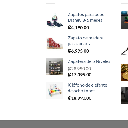
Zapatos para bebé
Disney 3-6 meses
₡
4,190.00
Zapato de madera
para amarrar
₡
6,995.00
Zapatera de 5 Niveles
₡
28,990.00
El
El
₡
17,395.00
precio
precio
Xilófono de elefante
original
actual
de ocho tonos
era:
es:
₡
18,990.00
₡28,990.00.
₡17,395.00.