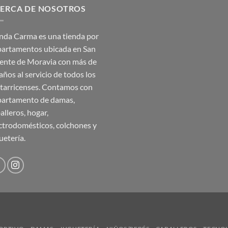
ERCA DE NOSOTROS
₡35,990.00.
₡17,995.00.
nda Carma es una tienda por
artamentos ubicada en San
ente de Moravia con más de
años al servicio de todos los
tarricenses. Contamos con
artamento de damas,
alleros, hogar,
ctrodomésticos, colchones y
uetería.