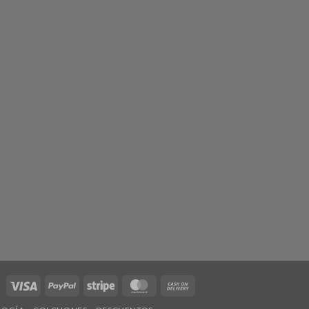
Visa
PayPal
Stripe
MasterCard
Cash
On