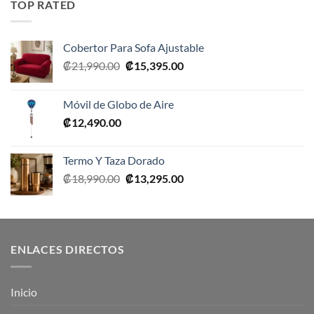
TOP RATED
₡10,990.00.
₡5,495.00.
Cobertor Para Sofa Ajustable
El
El
₡
21,990.00
₡
15,395.00
precio
precio
original
actual
Móvil de Globo de Aire
era:
es:
₡
12,490.00
₡21,990.00.
₡15,395.00.
Termo Y Taza Dorado
El
El
₡
18,990.00
₡
13,295.00
precio
precio
original
actual
era:
es:
₡18,990.00.
₡13,295.00.
ENLACES DIRECTOS
Inicio