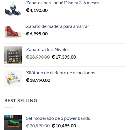
Zapatos para bebé Disney 3-6 meses
₡
4,190.00
Zapato de madera para amarrar
₡
6,995.00
Zapatera de 5 Niveles
El
El
₡
28,990.00
₡
17,395.00
precio
precio
original
actual
Xilófono de elefante de ocho tonos
era:
es:
₡
18,990.00
₡28,990.00.
₡17,395.00.
BEST SELLING
Set moderado de 3 power bands
El
El
₡
20,990.00
₡
10,495.00