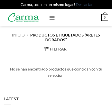
¡Carma, todo en un mismo lugar!
Descartar
Saltar
0
al
contenido
INICIO
/
PRODUCTOS ETIQUETADOS “ARETES
DORADOS”
FILTRAR
No se han encontrado productos que coincidan con tu
selección.
LATEST