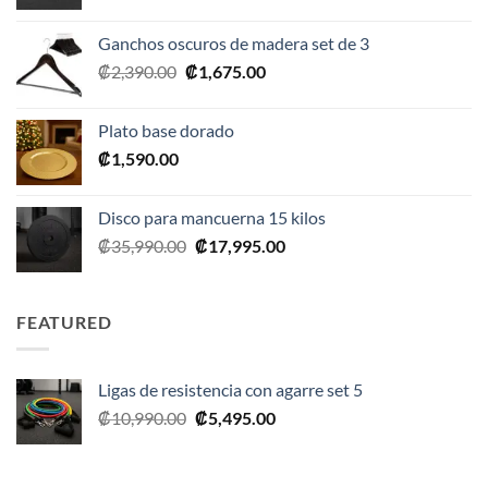
precio
precio
original
actual
Ganchos oscuros de madera set de 3
era:
es:
El
El
₡
2,390.00
₡
1,675.00
₡20,990.00.
₡10,495.00.
precio
precio
original
actual
Plato base dorado
era:
es:
₡
1,590.00
₡2,390.00.
₡1,675.00.
Disco para mancuerna 15 kilos
El
El
₡
35,990.00
₡
17,995.00
precio
precio
original
actual
era:
es:
FEATURED
₡35,990.00.
₡17,995.00.
Ligas de resistencia con agarre set 5
El
El
₡
10,990.00
₡
5,495.00
precio
precio
original
actual
era:
es: