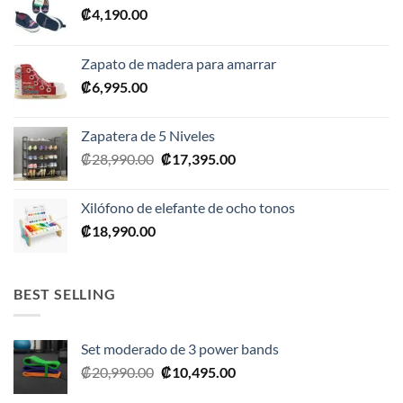
₡
4,190.00
Zapato de madera para amarrar
₡
6,995.00
Zapatera de 5 Niveles
El
El
₡
28,990.00
₡
17,395.00
precio
precio
original
actual
Xilófono de elefante de ocho tonos
era:
es:
₡
18,990.00
₡28,990.00.
₡17,395.00.
BEST SELLING
Set moderado de 3 power bands
El
El
₡
20,990.00
₡
10,495.00
precio
precio