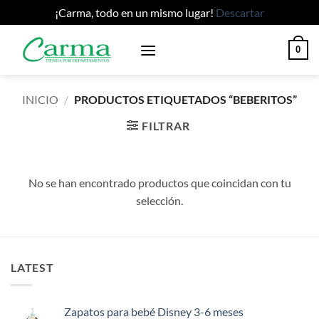
¡Carma, todo en un mismo lugar!
Descartar
Saltar
0
al
contenido
INICIO
/
PRODUCTOS ETIQUETADOS “BEBERITOS”
FILTRAR
No se han encontrado productos que coincidan con tu
selección.
LATEST
Zapatos para bebé Disney 3-6 meses