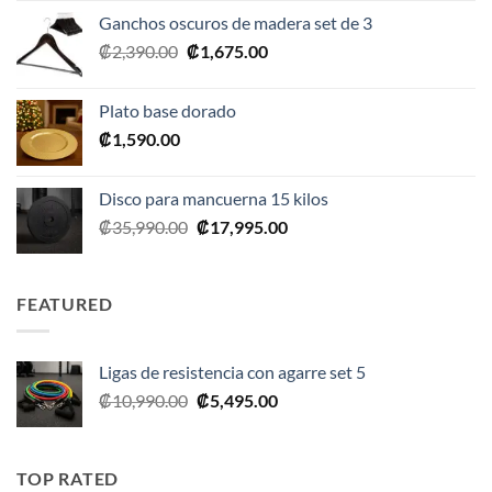
original
actual
Ganchos oscuros de madera set de 3
era:
es:
El
El
₡
2,390.00
₡
1,675.00
₡20,990.00.
₡10,495.00.
precio
precio
original
actual
Plato base dorado
era:
es:
₡
1,590.00
₡2,390.00.
₡1,675.00.
Disco para mancuerna 15 kilos
El
El
₡
35,990.00
₡
17,995.00
precio
precio
original
actual
era:
es:
FEATURED
₡35,990.00.
₡17,995.00.
Ligas de resistencia con agarre set 5
El
El
₡
10,990.00
₡
5,495.00
precio
precio
original
actual
era:
es:
TOP RATED
₡10,990.00.
₡5,495.00.