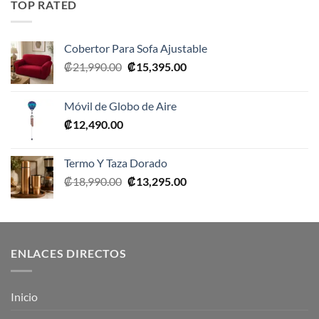
TOP RATED
₡10,990.00.
₡5,495.00.
Cobertor Para Sofa Ajustable
El
El
₡
21,990.00
₡
15,395.00
precio
precio
original
actual
Móvil de Globo de Aire
era:
es:
₡
12,490.00
₡21,990.00.
₡15,395.00.
Termo Y Taza Dorado
El
El
₡
18,990.00
₡
13,295.00
precio
precio
original
actual
era:
es:
₡18,990.00.
₡13,295.00.
ENLACES DIRECTOS
Inicio