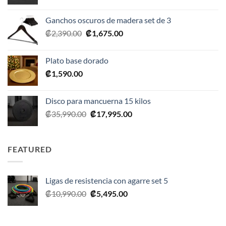
precio
precio
original
actual
Ganchos oscuros de madera set de 3
era:
es:
El
El
₡
2,390.00
₡
1,675.00
₡20,990.00.
₡10,495.00.
precio
precio
original
actual
Plato base dorado
era:
es:
₡
1,590.00
₡2,390.00.
₡1,675.00.
Disco para mancuerna 15 kilos
El
El
₡
35,990.00
₡
17,995.00
precio
precio
original
actual
era:
es:
FEATURED
₡35,990.00.
₡17,995.00.
Ligas de resistencia con agarre set 5
El
El
₡
10,990.00
₡
5,495.00
precio
precio
original
actual
era:
es: