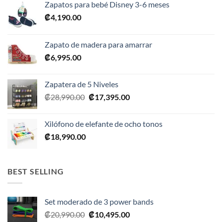
Zapatos para bebé Disney 3-6 meses
₡
4,190.00
Zapato de madera para amarrar
₡
6,995.00
Zapatera de 5 Niveles
El
El
₡
28,990.00
₡
17,395.00
precio
precio
original
actual
Xilófono de elefante de ocho tonos
era:
es:
₡
18,990.00
₡28,990.00.
₡17,395.00.
BEST SELLING
Set moderado de 3 power bands
El
El
₡
20,990.00
₡
10,495.00