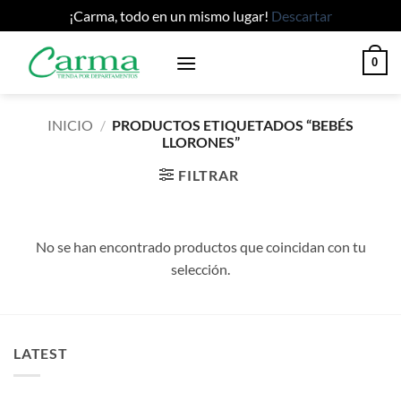
¡Carma, todo en un mismo lugar!
Descartar
Saltar
0
al
contenido
INICIO
/
PRODUCTOS ETIQUETADOS “BEBÉS
LLORONES”
FILTRAR
No se han encontrado productos que coincidan con tu
selección.
LATEST