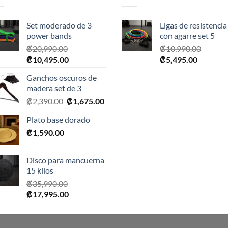
Set moderado de 3
Ligas de resistencia
power bands
con agarre set 5
₡
20,990.00
₡
10,990.00
El
El
El
El
₡
10,495.00
₡
5,495.00
precio
precio
precio
precio
Ganchos oscuros de
original
actual
original
actual
madera set de 3
era:
es:
era:
es:
El
El
₡
2,390.00
₡
1,675.00
₡20,990.00.
₡10,495.00.
₡10,990.00.
₡5,495.0
precio
precio
Plato base dorado
original
actual
₡
1,590.00
era:
es:
₡2,390.00.
₡1,675.00.
Disco para mancuerna
15 kilos
₡
35,990.00
El
El
₡
17,995.00
precio
precio
original
actual
era:
es: