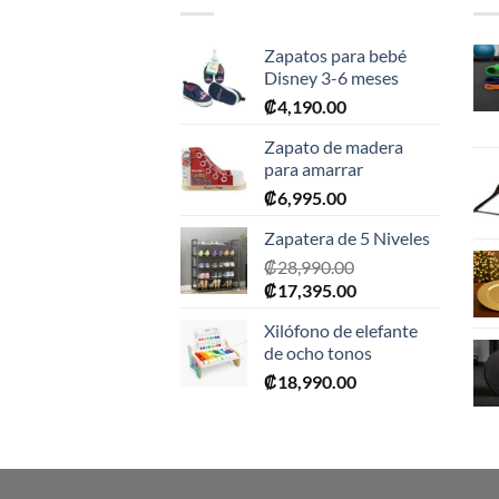
Zapatos para bebé
Disney 3-6 meses
₡
4,190.00
Zapato de madera
para amarrar
₡
6,995.00
Zapatera de 5 Niveles
₡
28,990.00
El
El
₡
17,395.00
precio
precio
Xilófono de elefante
original
actual
de ocho tonos
era:
es:
₡
18,990.00
₡28,990.00.
₡17,395.00.