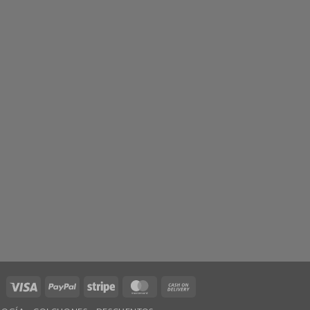
Visa
PayPal
Stripe
MasterCard
Cash
On