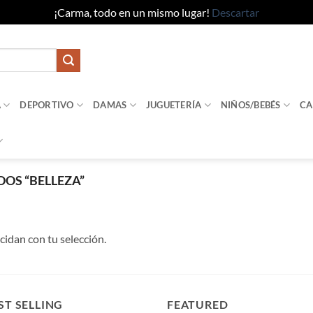
¡Carma, todo en un mismo lugar!
Descartar
A
DEPORTIVO
DAMAS
JUGUETERÍA
NIÑOS/BEBÉS
CA
OS “BELLEZA”
idan con tu selección.
ST SELLING
FEATURED