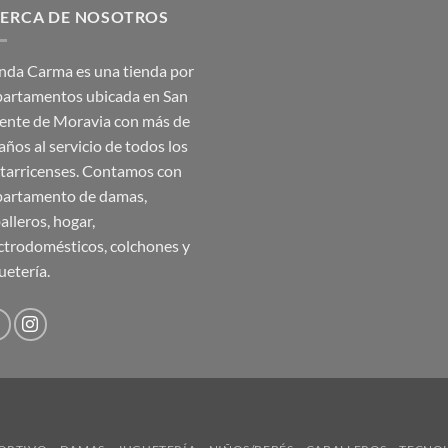
ERCA DE NOSOTROS
₡35,990.00.
₡17,995.00.
nda Carma es una tienda por
artamentos ubicada en San
ente de Moravia con más de
años al servicio de todos los
tarricenses. Contamos con
artamento de damas,
alleros, hogar,
ctrodomésticos, colchones y
uetería.