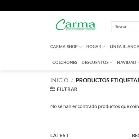
Saltar
al
Buscar
contenido
por:
CARMA SHOP
HOGAR
LÍNEA BLANC
COLCHONES
DESCUENTOS
NAVIDAD
INICIO
/
PRODUCTOS ETIQUETAD
FILTRAR
No se han encontrado productos que coinc
LATEST
BE