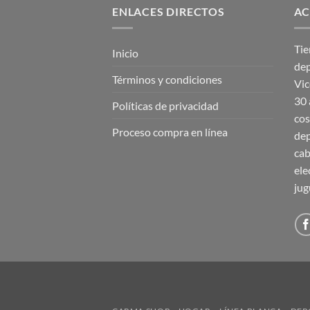
ENLACES DIRECTOS
AC
Tie
Inicio
dep
Términos y condiciones
Vic
30 
Políticas de privacidad
cos
Proceso compra en línea
dep
cab
ele
jug