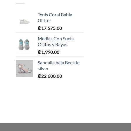
Tenis Coral Bahía
Glitter
₡
17,575.00
Medias Con Suela
Ositos y Rayas
₡
1,990.00
0.
Sandalia baja Beettle
silver
₡
22,600.00