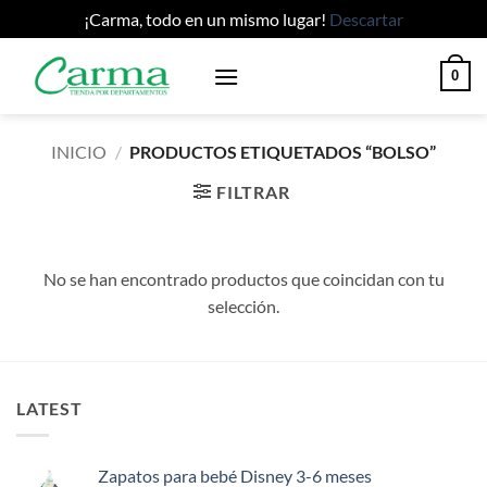
¡Carma, todo en un mismo lugar!
Descartar
Saltar
0
al
contenido
INICIO
/
PRODUCTOS ETIQUETADOS “BOLSO”
FILTRAR
No se han encontrado productos que coincidan con tu
selección.
LATEST
Zapatos para bebé Disney 3-6 meses