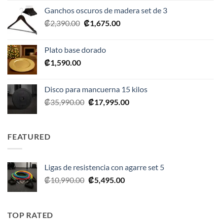
original
actual
Ganchos oscuros de madera set de 3
era:
es:
El
El
₡
2,390.00
₡
1,675.00
₡20,990.00.
₡10,495.00.
precio
precio
original
actual
Plato base dorado
era:
es:
₡
1,590.00
₡2,390.00.
₡1,675.00.
Disco para mancuerna 15 kilos
El
El
₡
35,990.00
₡
17,995.00
precio
precio
original
actual
era:
es:
FEATURED
₡35,990.00.
₡17,995.00.
Ligas de resistencia con agarre set 5
El
El
₡
10,990.00
₡
5,495.00
precio
precio
original
actual
era:
es:
TOP RATED
₡10,990.00.
₡5,495.00.