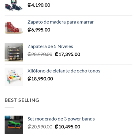
₡
4,190.00
Zapato de madera para amarrar
₡
6,995.00
Zapatera de 5 Niveles
El
El
₡
28,990.00
₡
17,395.00
precio
precio
original
actual
Xilófono de elefante de ocho tonos
era:
es:
₡
18,990.00
₡28,990.00.
₡17,395.00.
BEST SELLING
Set moderado de 3 power bands
El
El
₡
20,990.00
₡
10,495.00
precio
precio