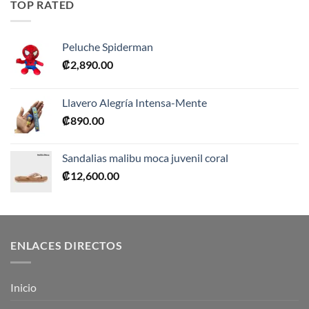
TOP RATED
₡10,990.00.
₡5,495.00.
Peluche Spiderman
₡
2,890.00
Llavero Alegría Intensa-Mente
₡
890.00
Sandalias malibu moca juvenil coral
₡
12,600.00
ENLACES DIRECTOS
Inicio