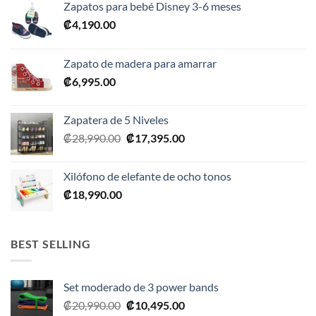
Zapatos para bebé Disney 3-6 meses
₡
4,190.00
Zapato de madera para amarrar
₡
6,995.00
Zapatera de 5 Niveles
El
El
₡
28,990.00
₡
17,395.00
precio
precio
original
actual
Xilófono de elefante de ocho tonos
era:
es:
₡
18,990.00
₡28,990.00.
₡17,395.00.
BEST SELLING
Set moderado de 3 power bands
El
El
₡
20,990.00
₡
10,495.00