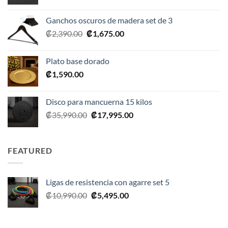
precio
precio
original
actual
Ganchos oscuros de madera set de 3
era:
es:
El
El
₡
2,390.00
₡
1,675.00
₡20,990.00.
₡10,495.00.
precio
precio
original
actual
Plato base dorado
era:
es:
₡
1,590.00
₡2,390.00.
₡1,675.00.
Disco para mancuerna 15 kilos
El
El
₡
35,990.00
₡
17,995.00
precio
precio
original
actual
era:
es:
FEATURED
₡35,990.00.
₡17,995.00.
Ligas de resistencia con agarre set 5
El
El
₡
10,990.00
₡
5,495.00
precio
precio
original
actual
era:
es: