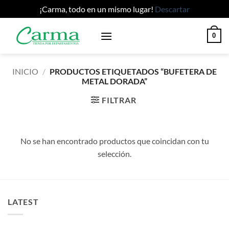
¡Carma, todo en un mismo lugar!
Descartar
Saltar
0
al
contenido
INICIO
/
PRODUCTOS ETIQUETADOS “BUFETERA DE
METAL DORADA”
FILTRAR
No se han encontrado productos que coincidan con tu
selección.
LATEST