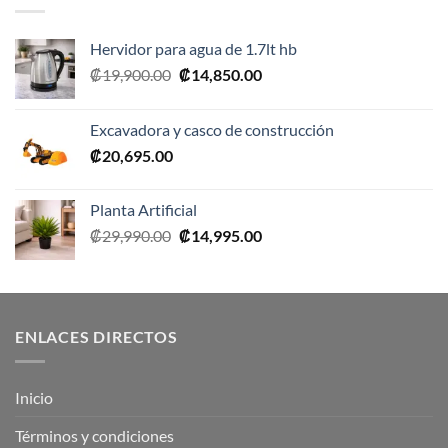
Hervidor para agua de 1.7lt hb
El
El
₡
19,900.00
₡
14,850.00
precio
precio
original
actual
Excavadora y casco de construcción
era:
es:
₡
20,695.00
₡19,900.00.
₡14,850.00.
Planta Artificial
El
El
₡
29,990.00
₡
14,995.00
precio
precio
original
actual
era:
es:
₡29,990.00.
₡14,995.00.
ENLACES DIRECTOS
Inicio
Términos y condiciones