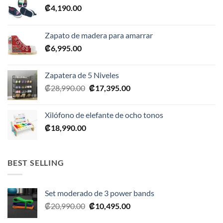
₡
4,190.00
Zapato de madera para amarrar
₡
6,995.00
Zapatera de 5 Niveles
El
El
₡
28,990.00
₡
17,395.00
precio
precio
original
actual
Xilófono de elefante de ocho tonos
era:
es:
₡
18,990.00
₡28,990.00.
₡17,395.00.
BEST SELLING
Set moderado de 3 power bands
El
El
₡
20,990.00
₡
10,495.00
precio
precio