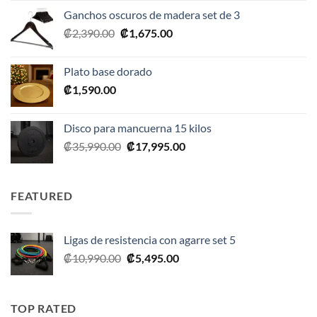
original
actual
Ganchos oscuros de madera set de 3
era:
es:
El
El
₡
2,390.00
₡
1,675.00
₡20,990.00.
₡10,495.00.
precio
precio
original
actual
Plato base dorado
era:
es:
₡
1,590.00
₡2,390.00.
₡1,675.00.
Disco para mancuerna 15 kilos
El
El
₡
35,990.00
₡
17,995.00
precio
precio
original
actual
era:
es:
FEATURED
₡35,990.00.
₡17,995.00.
Ligas de resistencia con agarre set 5
El
El
₡
10,990.00
₡
5,495.00
precio
precio
original
actual
era:
es:
TOP RATED
₡10,990.00.
₡5,495.00.