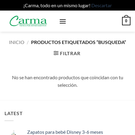
¡Carma, todo en un mismo lugar!
Descartar
Saltar
0
al
contenido
INICIO
/
PRODUCTOS ETIQUETADOS “BUSQUEDA”
FILTRAR
No se han encontrado productos que coincidan con tu
selección.
LATEST
Zapatos para bebé Disney 3-6 meses