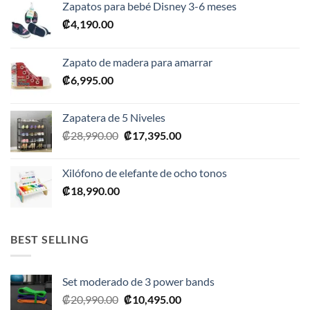
Zapatos para bebé Disney 3-6 meses
₡
4,190.00
Zapato de madera para amarrar
₡
6,995.00
Zapatera de 5 Niveles
El
El
₡
28,990.00
₡
17,395.00
precio
precio
original
actual
Xilófono de elefante de ocho tonos
era:
es:
₡
18,990.00
₡28,990.00.
₡17,395.00.
BEST SELLING
Set moderado de 3 power bands
El
El
₡
20,990.00
₡
10,495.00