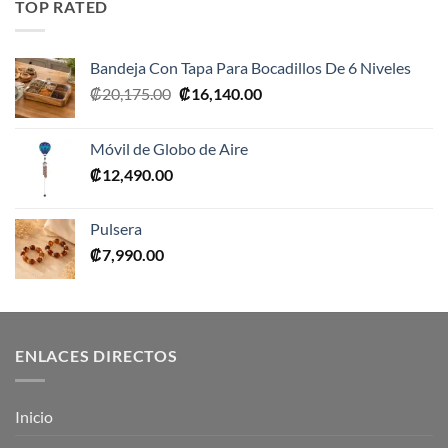
TOP RATED
₡10,990.00.
₡5,495.00.
Bandeja Con Tapa Para Bocadillos De 6 Niveles
El
El
₡
20,175.00
₡
16,140.00
precio
precio
original
actual
Móvil de Globo de Aire
era:
es:
₡
12,490.00
₡20,175.00.
₡16,140.00.
Pulsera
₡
7,990.00
ENLACES DIRECTOS
Inicio