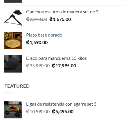
precio
precio
original
actual
Ganchos oscuros de madera set de 3
era:
es:
El
El
₡
2,390.00
₡
1,675.00
₡20,990.00.
₡10,495.00.
precio
precio
original
actual
Plato base dorado
era:
es:
₡
1,590.00
₡2,390.00.
₡1,675.00.
Disco para mancuerna 15 kilos
El
El
₡
35,990.00
₡
17,995.00
precio
precio
original
actual
era:
es:
FEATURED
₡35,990.00.
₡17,995.00.
Ligas de resistencia con agarre set 5
El
El
₡
10,990.00
₡
5,495.00
precio
precio
original
actual
era:
es: