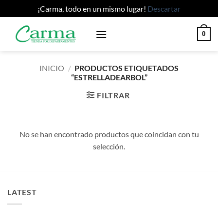
¡Carma, todo en un mismo lugar!
Descartar
Saltar
0
al
contenido
INICIO
/
PRODUCTOS ETIQUETADOS
“ESTRELLADEARBOL”
FILTRAR
No se han encontrado productos que coincidan con tu
selección.
LATEST