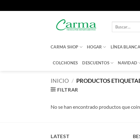
Saltar
al
Buscar
contenido
por:
CARMA SHOP
HOGAR
LÍNEA BLANC
COLCHONES
DESCUENTOS
NAVIDAD
INICIO
/
PRODUCTOS ETIQUETA
FILTRAR
No se han encontrado productos que coinc
LATEST
BE