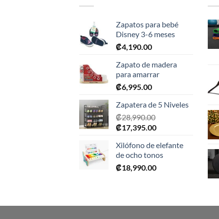
Zapatos para bebé
Disney 3-6 meses
₡
4,190.00
Zapato de madera
para amarrar
₡
6,995.00
Zapatera de 5 Niveles
₡
28,990.00
El
El
₡
17,395.00
precio
precio
Xilófono de elefante
original
actual
de ocho tonos
era:
es:
₡
18,990.00
₡28,990.00.
₡17,395.00.