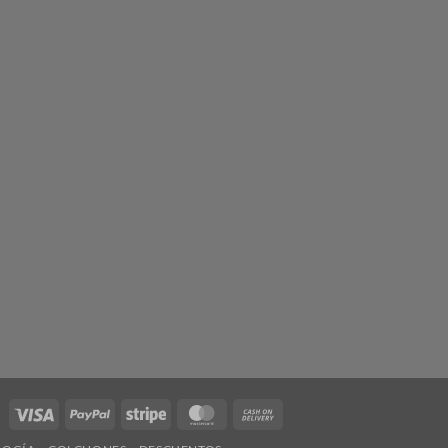
Visa
PayPal
Stripe
MasterCard
Cash
On