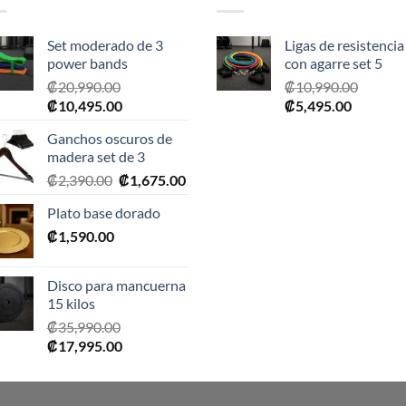
Set moderado de 3
Ligas de resistencia
power bands
con agarre set 5
₡
20,990.00
₡
10,990.00
El
El
El
El
₡
10,495.00
₡
5,495.00
precio
precio
precio
precio
Ganchos oscuros de
original
actual
original
actual
madera set de 3
era:
es:
era:
es:
El
El
₡
2,390.00
₡
1,675.00
₡20,990.00.
₡10,495.00.
₡10,990.00.
₡5,495.0
precio
precio
Plato base dorado
original
actual
₡
1,590.00
era:
es:
₡2,390.00.
₡1,675.00.
Disco para mancuerna
15 kilos
₡
35,990.00
El
El
₡
17,995.00
precio
precio
original
actual
era:
es: