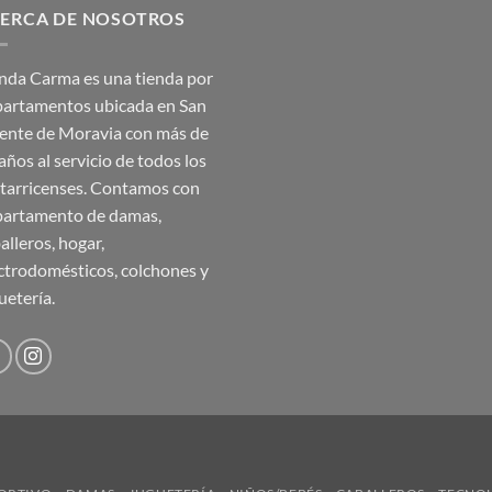
ERCA DE NOSOTROS
₡35,990.00.
₡17,995.00.
nda Carma es una tienda por
artamentos ubicada en San
ente de Moravia con más de
años al servicio de todos los
tarricenses. Contamos con
artamento de damas,
alleros, hogar,
ctrodomésticos, colchones y
uetería.