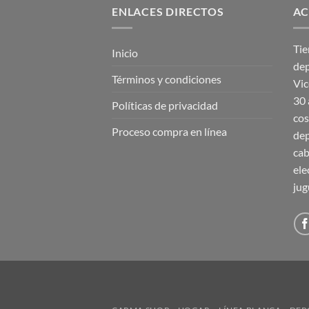
ENLACES DIRECTOS
AC
Tie
Inicio
dep
Términos y condiciones
Vic
30 
Políticas de privacidad
cos
Proceso compra en línea
dep
cab
ele
jug