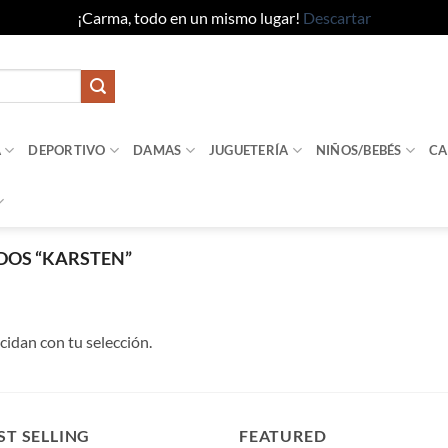
¡Carma, todo en un mismo lugar!
Descartar
A
DEPORTIVO
DAMAS
JUGUETERÍA
NIÑOS/BEBÉS
CA
DOS “KARSTEN”
idan con tu selección.
ST SELLING
FEATURED