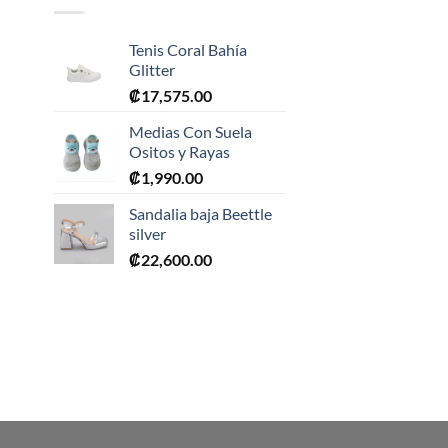
Tenis Coral Bahía
Glitter
₡
17,575.00
Medias Con Suela
Ositos y Rayas
₡
1,990.00
0.
Sandalia baja Beettle
silver
₡
22,600.00