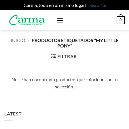
¡Carma, todo en un mismo lugar!
Descartar
Saltar
0
al
contenido
INICIO
/
PRODUCTOS ETIQUETADOS “MY LITTLE
PONY”
FILTRAR
No se han encontrado productos que coincidan con tu
selección.
LATEST