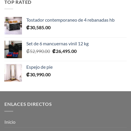
TOP RATED
₡10,990.00.
₡5,495.00.
Tostador contemporaneo de 4 rebanadas hb
₡
30,585.00
Set de 6 mancuernas vinil 12 kg
El
El
₡
52,990.00
₡
26,495.00
precio
precio
original
actual
Espejo de pie
era:
es:
₡
30,990.00
₡52,990.00.
₡26,495.00.
ENLACES DIRECTOS
Inicio