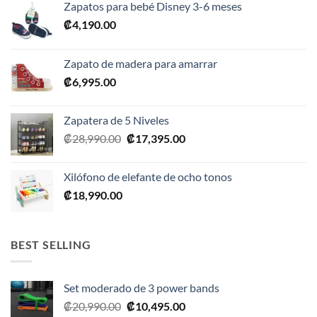
Zapatos para bebé Disney 3-6 meses
₡
4,190.00
Zapato de madera para amarrar
₡
6,995.00
Zapatera de 5 Niveles
El
El
₡
28,990.00
₡
17,395.00
precio
precio
original
actual
Xilófono de elefante de ocho tonos
era:
es:
₡
18,990.00
₡28,990.00.
₡17,395.00.
BEST SELLING
Set moderado de 3 power bands
El
El
₡
20,990.00
₡
10,495.00