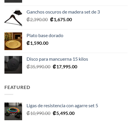
precio
precio
original
actual
Ganchos oscuros de madera set de 3
era:
es:
El
El
₡
2,390.00
₡
1,675.00
₡20,990.00.
₡10,495.00.
precio
precio
original
actual
Plato base dorado
era:
es:
₡
1,590.00
₡2,390.00.
₡1,675.00.
Disco para mancuerna 15 kilos
El
El
₡
35,990.00
₡
17,995.00
precio
precio
original
actual
era:
es:
FEATURED
₡35,990.00.
₡17,995.00.
Ligas de resistencia con agarre set 5
El
El
₡
10,990.00
₡
5,495.00
precio
precio
original
actual
era:
es: