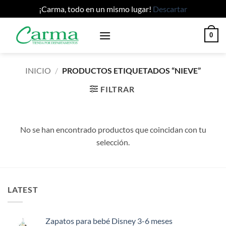
¡Carma, todo en un mismo lugar!
Descartar
Saltar
0
al
contenido
INICIO
/
PRODUCTOS ETIQUETADOS “NIEVE”
FILTRAR
No se han encontrado productos que coincidan con tu
selección.
LATEST
Zapatos para bebé Disney 3-6 meses