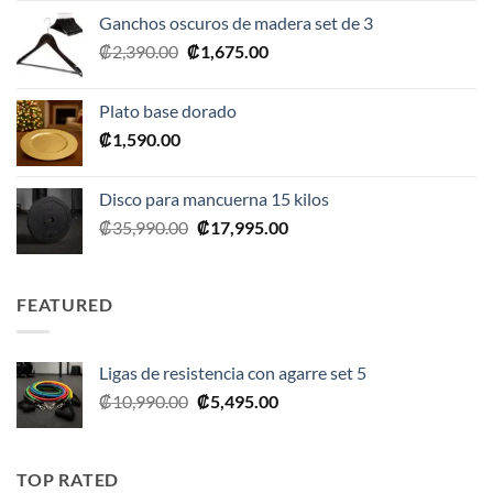
original
actual
Ganchos oscuros de madera set de 3
era:
es:
El
El
₡
2,390.00
₡
1,675.00
₡20,990.00.
₡10,495.00.
precio
precio
original
actual
Plato base dorado
era:
es:
₡
1,590.00
₡2,390.00.
₡1,675.00.
Disco para mancuerna 15 kilos
El
El
₡
35,990.00
₡
17,995.00
precio
precio
original
actual
era:
es:
FEATURED
₡35,990.00.
₡17,995.00.
Ligas de resistencia con agarre set 5
El
El
₡
10,990.00
₡
5,495.00
precio
precio
original
actual
era:
es:
TOP RATED
₡10,990.00.
₡5,495.00.