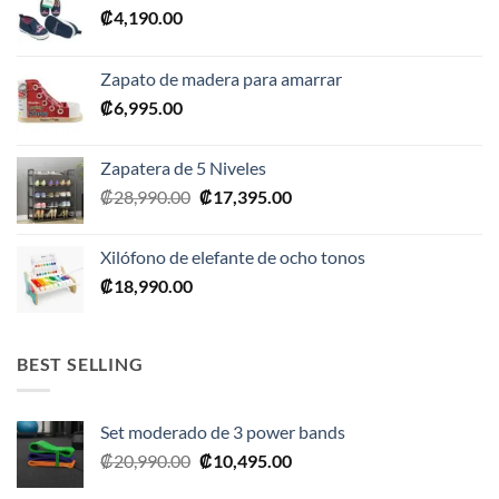
₡
4,190.00
Zapato de madera para amarrar
₡
6,995.00
Zapatera de 5 Niveles
El
El
₡
28,990.00
₡
17,395.00
precio
precio
original
actual
Xilófono de elefante de ocho tonos
era:
es:
₡
18,990.00
₡28,990.00.
₡17,395.00.
BEST SELLING
Set moderado de 3 power bands
El
El
₡
20,990.00
₡
10,495.00
precio
precio