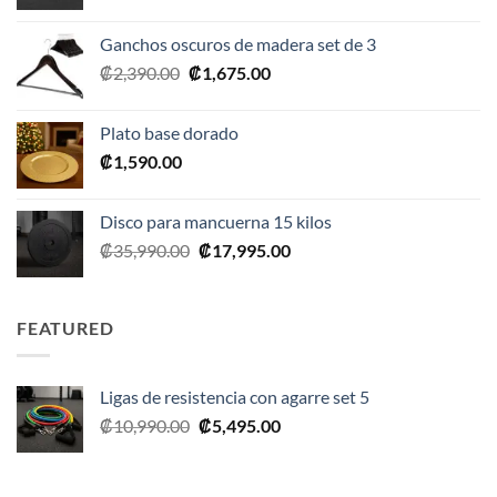
precio
precio
original
actual
Ganchos oscuros de madera set de 3
era:
es:
El
El
₡
2,390.00
₡
1,675.00
₡20,990.00.
₡10,495.00.
precio
precio
original
actual
Plato base dorado
era:
es:
₡
1,590.00
₡2,390.00.
₡1,675.00.
Disco para mancuerna 15 kilos
El
El
₡
35,990.00
₡
17,995.00
precio
precio
original
actual
era:
es:
FEATURED
₡35,990.00.
₡17,995.00.
Ligas de resistencia con agarre set 5
El
El
₡
10,990.00
₡
5,495.00
precio
precio
original
actual
era:
es: