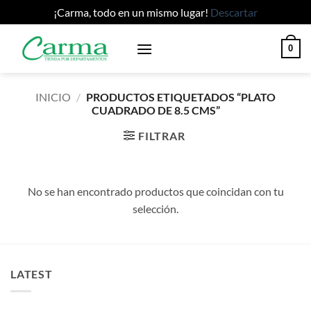
¡Carma, todo en un mismo lugar!
Descartar
Saltar
0
al
contenido
INICIO
/
PRODUCTOS ETIQUETADOS “PLATO
CUADRADO DE 8.5 CMS”
FILTRAR
No se han encontrado productos que coincidan con tu
selección.
LATEST