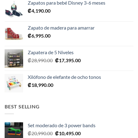
Zapatos para bebé Disney 3-6 meses
₡
4,190.00
Zapato de madera para amarrar
₡
6,995.00
Zapatera de 5 Niveles
El
El
₡
28,990.00
₡
17,395.00
precio
precio
original
actual
Xilófono de elefante de ocho tonos
era:
es:
₡
18,990.00
₡28,990.00.
₡17,395.00.
BEST SELLING
Set moderado de 3 power bands
El
El
₡
20,990.00
₡
10,495.00