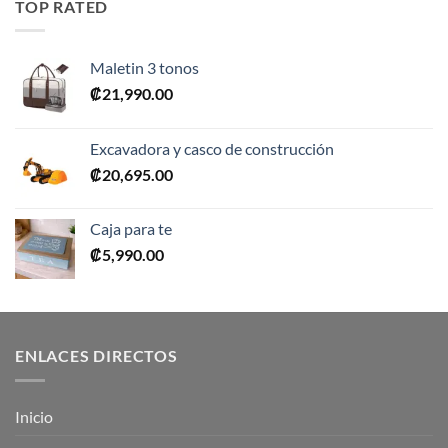
TOP RATED
₡10,990.00.
₡5,495.00.
Maletin 3 tonos
₡
21,990.00
Excavadora y casco de construcción
₡
20,695.00
Caja para te
₡
5,990.00
ENLACES DIRECTOS
Inicio