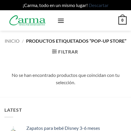
¡Carma, todo en un mismo lugar!
Descartar
Saltar
0
al
contenido
INICIO
/
PRODUCTOS ETIQUETADOS “POP-UP STORE”
FILTRAR
No se han encontrado productos que coincidan con tu
selección.
LATEST
Zapatos para bebé Disney 3-6 meses