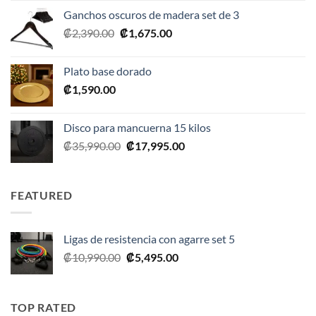
original
actual
Ganchos oscuros de madera set de 3
era:
es:
El
El
₡
2,390.00
₡
1,675.00
₡20,990.00.
₡10,495.00.
precio
precio
original
actual
Plato base dorado
era:
es:
₡
1,590.00
₡2,390.00.
₡1,675.00.
Disco para mancuerna 15 kilos
El
El
₡
35,990.00
₡
17,995.00
precio
precio
original
actual
era:
es:
FEATURED
₡35,990.00.
₡17,995.00.
Ligas de resistencia con agarre set 5
El
El
₡
10,990.00
₡
5,495.00
precio
precio
original
actual
era:
es:
TOP RATED
₡10,990.00.
₡5,495.00.