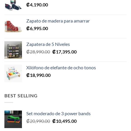
₡
4,190.00
Zapato de madera para amarrar
₡
6,995.00
Zapatera de 5 Niveles
El
El
₡
28,990.00
₡
17,395.00
precio
precio
original
actual
Xilófono de elefante de ocho tonos
era:
es:
₡
18,990.00
₡28,990.00.
₡17,395.00.
BEST SELLING
Set moderado de 3 power bands
El
El
₡
20,990.00
₡
10,495.00
precio
precio