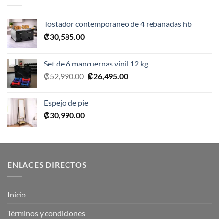
Tostador contemporaneo de 4 rebanadas hb
₡
30,585.00
Set de 6 mancuernas vinil 12 kg
El
El
₡
52,990.00
₡
26,495.00
precio
precio
original
actual
Espejo de pie
era:
es:
₡
30,990.00
₡52,990.00.
₡26,495.00.
ENLACES DIRECTOS
Inicio
Términos y condiciones