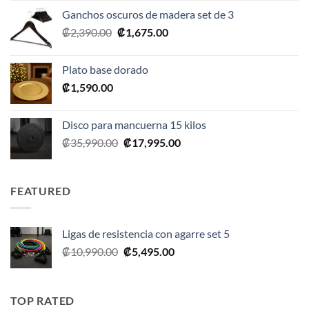
original
actual
Ganchos oscuros de madera set de 3
era:
es:
El
El
₡
2,390.00
₡
1,675.00
₡20,990.00.
₡10,495.00.
precio
precio
original
actual
Plato base dorado
era:
es:
₡
1,590.00
₡2,390.00.
₡1,675.00.
Disco para mancuerna 15 kilos
El
El
₡
35,990.00
₡
17,995.00
precio
precio
original
actual
era:
es:
FEATURED
₡35,990.00.
₡17,995.00.
Ligas de resistencia con agarre set 5
El
El
₡
10,990.00
₡
5,495.00
precio
precio
original
actual
era:
es:
TOP RATED
₡10,990.00.
₡5,495.00.