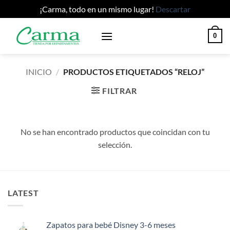
¡Carma, todo en un mismo lugar!
Descartar
Saltar
0
al
contenido
INICIO
/
PRODUCTOS ETIQUETADOS “RELOJ”
FILTRAR
No se han encontrado productos que coincidan con tu
selección.
LATEST
Zapatos para bebé Disney 3-6 meses