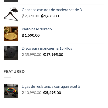
precio
precio
original
actual
Ganchos oscuros de madera set de 3
era:
es:
El
El
₡
2,390.00
₡
1,675.00
₡20,990.00.
₡10,495.00.
precio
precio
original
actual
Plato base dorado
era:
es:
₡
1,590.00
₡2,390.00.
₡1,675.00.
Disco para mancuerna 15 kilos
El
El
₡
35,990.00
₡
17,995.00
precio
precio
original
actual
era:
es:
FEATURED
₡35,990.00.
₡17,995.00.
Ligas de resistencia con agarre set 5
El
El
₡
10,990.00
₡
5,495.00
precio
precio
original
actual
era:
es: