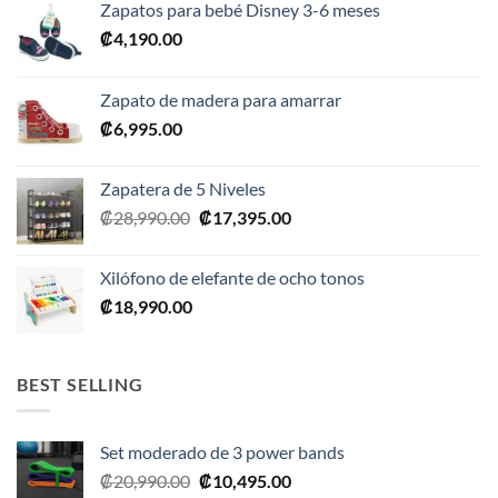
Zapatos para bebé Disney 3-6 meses
₡
4,190.00
Zapato de madera para amarrar
₡
6,995.00
Zapatera de 5 Niveles
El
El
₡
28,990.00
₡
17,395.00
precio
precio
original
actual
Xilófono de elefante de ocho tonos
era:
es:
₡
18,990.00
₡28,990.00.
₡17,395.00.
BEST SELLING
Set moderado de 3 power bands
El
El
₡
20,990.00
₡
10,495.00