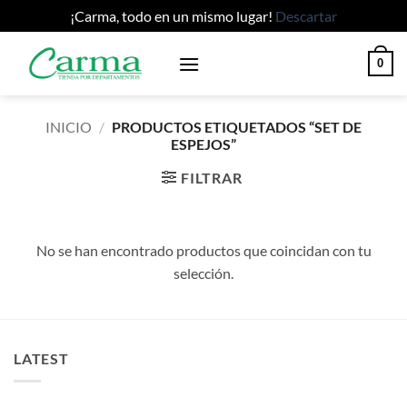
¡Carma, todo en un mismo lugar!
Descartar
Saltar
0
al
contenido
INICIO
/
PRODUCTOS ETIQUETADOS “SET DE
ESPEJOS”
FILTRAR
No se han encontrado productos que coincidan con tu
selección.
LATEST