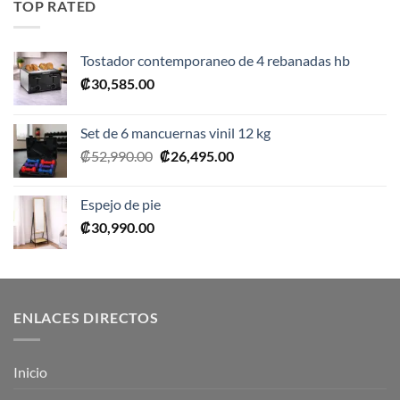
TOP RATED
₡10,990.00.
₡5,495.00.
Tostador contemporaneo de 4 rebanadas hb
₡
30,585.00
Set de 6 mancuernas vinil 12 kg
El
El
₡
52,990.00
₡
26,495.00
precio
precio
original
actual
Espejo de pie
era:
es:
₡
30,990.00
₡52,990.00.
₡26,495.00.
ENLACES DIRECTOS
Inicio