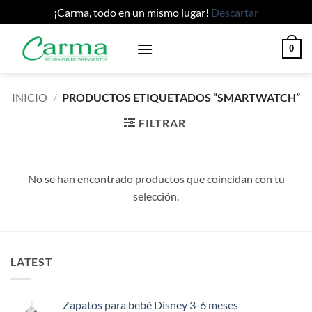
¡Carma, todo en un mismo lugar!
Descartar
Saltar
0
al
contenido
INICIO
/
PRODUCTOS ETIQUETADOS “SMARTWATCH”
FILTRAR
No se han encontrado productos que coincidan con tu
selección.
LATEST
Zapatos para bebé Disney 3-6 meses