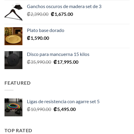
original
actual
Ganchos oscuros de madera set de 3
era:
es:
El
El
₡
2,390.00
₡
1,675.00
₡20,990.00.
₡10,495.00.
precio
precio
original
actual
Plato base dorado
era:
es:
₡
1,590.00
₡2,390.00.
₡1,675.00.
Disco para mancuerna 15 kilos
El
El
₡
35,990.00
₡
17,995.00
precio
precio
original
actual
era:
es:
FEATURED
₡35,990.00.
₡17,995.00.
Ligas de resistencia con agarre set 5
El
El
₡
10,990.00
₡
5,495.00
precio
precio
original
actual
era:
es:
TOP RATED
₡10,990.00.
₡5,495.00.