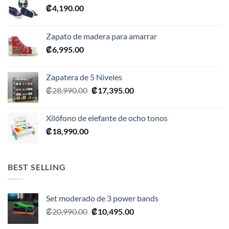
₡
4,190.00
Zapato de madera para amarrar
₡
6,995.00
Zapatera de 5 Niveles
El
El
₡
28,990.00
₡
17,395.00
precio
precio
original
actual
Xilófono de elefante de ocho tonos
era:
es:
₡
18,990.00
₡28,990.00.
₡17,395.00.
BEST SELLING
Set moderado de 3 power bands
El
El
₡
20,990.00
₡
10,495.00
precio
precio