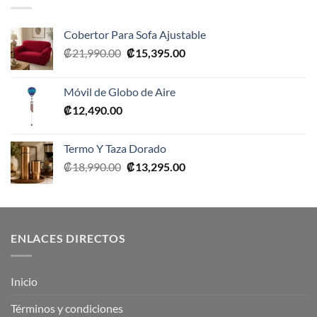
Cobertor Para Sofa Ajustable
El
El
₡
21,990.00
₡
15,395.00
precio
precio
original
actual
Móvil de Globo de Aire
era:
es:
₡
12,490.00
₡21,990.00.
₡15,395.00.
Termo Y Taza Dorado
El
El
₡
18,990.00
₡
13,295.00
precio
precio
original
actual
era:
es:
₡18,990.00.
₡13,295.00.
ENLACES DIRECTOS
Inicio
Términos y condiciones