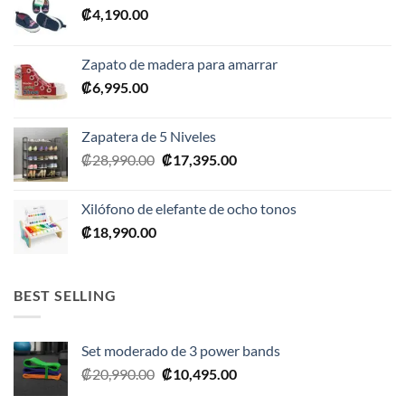
₡
4,190.00
Zapato de madera para amarrar
₡
6,995.00
Zapatera de 5 Niveles
El
El
₡
28,990.00
₡
17,395.00
precio
precio
original
actual
Xilófono de elefante de ocho tonos
era:
es:
₡
18,990.00
₡28,990.00.
₡17,395.00.
BEST SELLING
Set moderado de 3 power bands
El
El
₡
20,990.00
₡
10,495.00
precio
precio