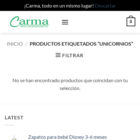
¡Carma, todo en un mismo lugar!
Descartar
Saltar
0
al
contenido
INICIO
/
PRODUCTOS ETIQUETADOS “UNICORNIOS”
FILTRAR
No se han encontrado productos que coincidan con tu
selección.
LATEST
Zapatos para bebé Disney 3-6 meses