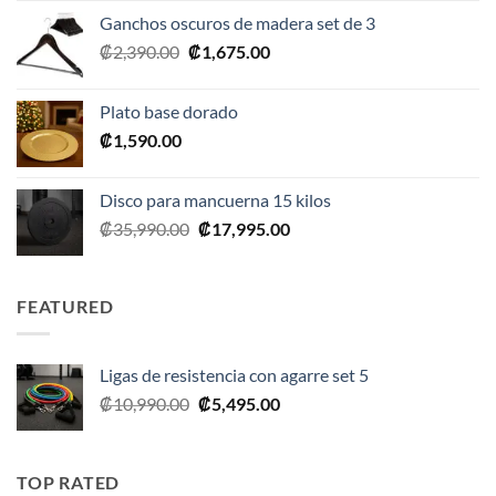
original
actual
Ganchos oscuros de madera set de 3
era:
es:
El
El
₡
2,390.00
₡
1,675.00
₡20,990.00.
₡10,495.00.
precio
precio
original
actual
Plato base dorado
era:
es:
₡
1,590.00
₡2,390.00.
₡1,675.00.
Disco para mancuerna 15 kilos
El
El
₡
35,990.00
₡
17,995.00
precio
precio
original
actual
era:
es:
FEATURED
₡35,990.00.
₡17,995.00.
Ligas de resistencia con agarre set 5
El
El
₡
10,990.00
₡
5,495.00
precio
precio
original
actual
era:
es:
TOP RATED
₡10,990.00.
₡5,495.00.