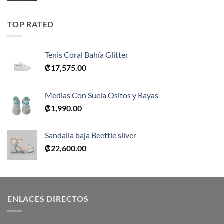
original
actual
era:
es:
TOP RATED
₡10,990.00.
₡5,495.00.
Tenis Coral Bahía Glitter
₡
17,575.00
Medias Con Suela Ositos y Rayas
₡
1,990.00
Sandalia baja Beettle silver
₡
22,600.00
ENLACES DIRECTOS