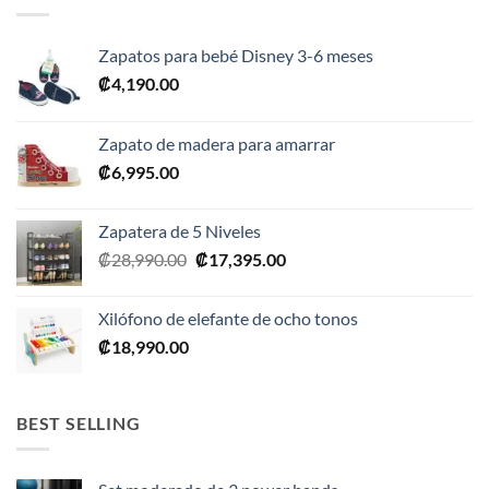
Zapatos para bebé Disney 3-6 meses
₡
4,190.00
Zapato de madera para amarrar
₡
6,995.00
Zapatera de 5 Niveles
El
El
₡
28,990.00
₡
17,395.00
precio
precio
original
actual
Xilófono de elefante de ocho tonos
era:
es:
₡
18,990.00
₡28,990.00.
₡17,395.00.
BEST SELLING