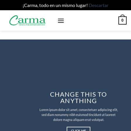
¡Carma, todo en un mismo lugar!
Descartar
Saltar
0
al
contenido
CHANGE THIS TO
ANYTHING
Lorem ipsum dolor sit amet, consectetuer adipiscing elit,
sed diam nonummy nibh euismod tincidunt ut laoreet
dolore magna aliquam erat volutpat.
CLICK ME