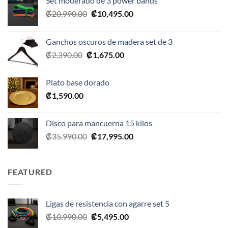
Set moderado de 3 power bands
El
El
₡
20,990.00
₡
10,495.00
precio
precio
original
actual
Ganchos oscuros de madera set de 3
era:
es:
El
El
₡
2,390.00
₡
1,675.00
₡20,990.00.
₡10,495.00.
precio
precio
original
actual
Plato base dorado
era:
es:
₡
1,590.00
₡2,390.00.
₡1,675.00.
Disco para mancuerna 15 kilos
El
El
₡
35,990.00
₡
17,995.00
precio
precio
original
actual
era:
es:
FEATURED
₡35,990.00.
₡17,995.00.
Ligas de resistencia con agarre set 5
El
El
₡
10,990.00
₡
5,495.00
precio
precio