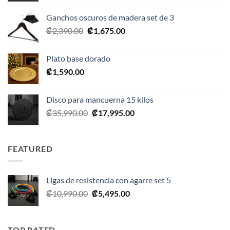
original
actual
Ganchos oscuros de madera set de 3
era:
es:
El
El
₡
2,390.00
₡
1,675.00
₡20,990.00.
₡10,495.00.
precio
precio
original
actual
Plato base dorado
era:
es:
₡
1,590.00
₡2,390.00.
₡1,675.00.
Disco para mancuerna 15 kilos
El
El
₡
35,990.00
₡
17,995.00
precio
precio
original
actual
era:
es:
FEATURED
₡35,990.00.
₡17,995.00.
Ligas de resistencia con agarre set 5
El
El
₡
10,990.00
₡
5,495.00
precio
precio
original
actual
era:
es:
TOP RATED