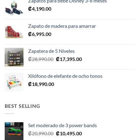
Zapatos para bebé Disney 3-6 meses
₡
4,190.00
Zapato de madera para amarrar
₡
6,995.00
Zapatera de 5 Niveles
El
El
₡
28,990.00
₡
17,395.00
precio
precio
original
actual
Xilófono de elefante de ocho tonos
era:
es:
₡
18,990.00
₡28,990.00.
₡17,395.00.
BEST SELLING
Set moderado de 3 power bands
El
El
₡
20,990.00
₡
10,495.00
precio
precio