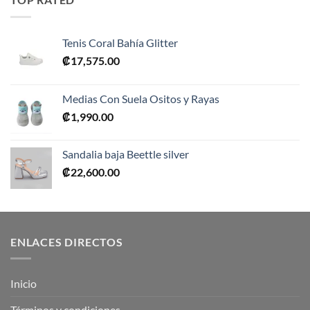
₡10,990.00.
₡5,495.00.
Tenis Coral Bahía Glitter
₡
17,575.00
Medias Con Suela Ositos y Rayas
₡
1,990.00
Sandalia baja Beettle silver
₡
22,600.00
ENLACES DIRECTOS
Inicio
Términos y condiciones