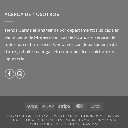
ACERCA DE NOSOTROS
Tienda Carma es una tienda por departamentos ubicada en
San Vicente de Moravia con más de 30 años al servicio de
todos los costarricenses. Contamos con departamento de
damas, caballeros, hogar, electrodomésticos, colchones y
juguetería.
Visa
PayPal
Stripe
MasterCard
Cash
On
CARMA SHOP
HOGAR
LÍNEA BLANCA
DEPORTIVO
DAMAS
Delivery
JUGUETERÍA
NIÑOS/BEBÉS
CABALLEROS
TECNOLOGÍA
COLCHONES
DESCUENTOS
NAVIDAD