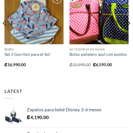
Añadir
Añadir
a la
a la
lista de
lista de
deseos
deseos
BEBÉS
ACCESORIOS DE DAMA
Set 2 Gorritos para el Sol
Bolso pañalero azul con puntos
El
El
₡
16,990.00
₡
10,990.00
₡
6,595.00
precio
precio
original
actual
era:
es:
₡10,990.00.
₡6,595.00.
LATEST
Zapatos para bebé Disney 3-6 meses
₡
4,190.00