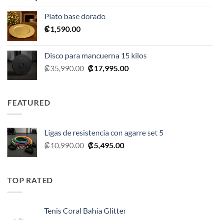
original
actual
Plato base dorado
era:
es:
₡
1,590.00
₡2,390.00.
₡1,675.00.
Disco para mancuerna 15 kilos
El
El
₡
35,990.00
₡
17,995.00
precio
precio
original
actual
era:
es:
FEATURED
₡35,990.00.
₡17,995.00.
Ligas de resistencia con agarre set 5
El
El
₡
10,990.00
₡
5,495.00
precio
precio
original
actual
era:
es:
TOP RATED
₡10,990.00.
₡5,495.00.
Tenis Coral Bahía Glitter