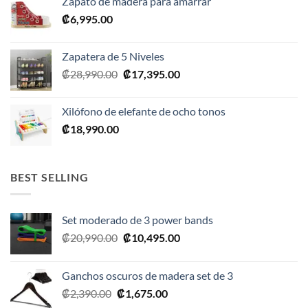
Zapato de madera para amarrar
₡
6,995.00
Zapatera de 5 Niveles
El
El
₡
28,990.00
₡
17,395.00
precio
precio
original
actual
Xilófono de elefante de ocho tonos
era:
es:
₡
18,990.00
₡28,990.00.
₡17,395.00.
BEST SELLING
Set moderado de 3 power bands
El
El
₡
20,990.00
₡
10,495.00
precio
precio
original
actual
Ganchos oscuros de madera set de 3
era:
es:
El
El
₡
2,390.00
₡
1,675.00
₡20,990.00.
₡10,495.00.
precio
precio