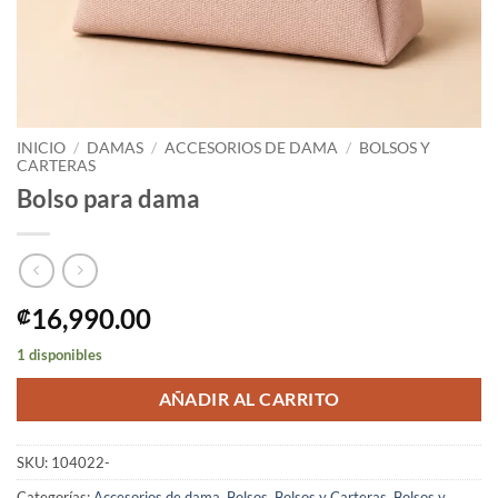
INICIO
/
DAMAS
/
ACCESORIOS DE DAMA
/
BOLSOS Y
CARTERAS
Bolso para dama
16,990.00
₡
1 disponibles
AÑADIR AL CARRITO
SKU:
104022-
Categorías:
Accesorios de dama
,
Bolsos
,
Bolsos y Carteras
,
Bolsos y