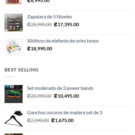
₡
6,995.00
Zapatera de 5 Niveles
El
El
₡
28,990.00
₡
17,395.00
precio
precio
original
actual
Xilófono de elefante de ocho tonos
era:
es:
₡
18,990.00
₡28,990.00.
₡17,395.00.
BEST SELLING
Set moderado de 3 power bands
El
El
₡
20,990.00
₡
10,495.00
precio
precio
original
actual
Ganchos oscuros de madera set de 3
era:
es:
El
El
₡
2,390.00
₡
1,675.00
₡20,990.00.
₡10,495.00.
precio
precio
original
actual