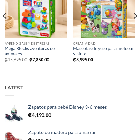
a la
a la
lista de
lista de
deseos
deseos
APRENDIZAJE Y DESTREZAS
CREATIVIDAD
Mega Blocks aventuras de
Mascotas de yeso para moldear
animales
y pintar
El
El
₡
15,695.00
₡
7,850.00
₡
3,995.00
precio
precio
original
actual
era:
es:
.00.
₡15,695.00.
₡7,850.00.
LATEST
Zapatos para bebé Disney 3-6 meses
₡
4,190.00
Zapato de madera para amarrar