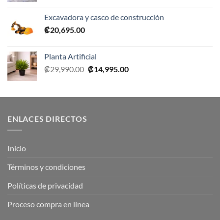
original
actual
Excavadora y casco de construcción
era:
es:
₡
20,695.00
₡19,900.00.
₡14,850.00.
Planta Artificial
El
El
₡
29,990.00
₡
14,995.00
precio
precio
original
actual
era:
es:
₡29,990.00.
₡14,995.00.
ENLACES DIRECTOS
Inicio
Términos y condiciones
Políticas de privacidad
Proceso compra en línea