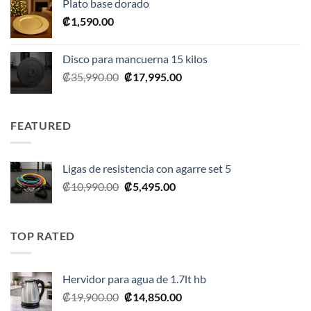
Plato base dorado
era:
es:
₡
1,590.00
₡2,390.00.
₡1,675.00.
Disco para mancuerna 15 kilos
El
El
₡
35,990.00
₡
17,995.00
precio
precio
original
actual
era:
es:
FEATURED
₡35,990.00.
₡17,995.00.
Ligas de resistencia con agarre set 5
El
El
₡
10,990.00
₡
5,495.00
precio
precio
original
actual
era:
es:
TOP RATED
₡10,990.00.
₡5,495.00.
Hervidor para agua de 1.7lt hb
El
El
₡
19,900.00
₡
14,850.00
precio
precio