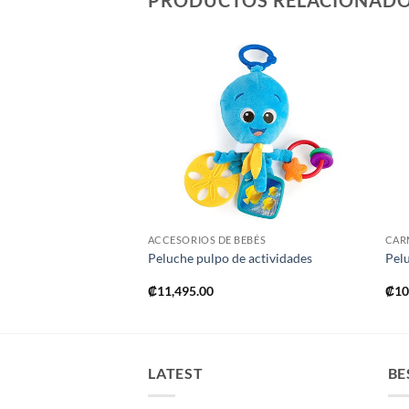
PRODUCTOS RELACIONAD
Añadir
Añadir
a la
a la
lista de
lista de
deseos
deseos
+
ACCESORIOS DE BEBÉS
CAR
 Rainbocorns
Peluche pulpo de actividades
Pel
₡
11,495.00
₡
10
LATEST
BE