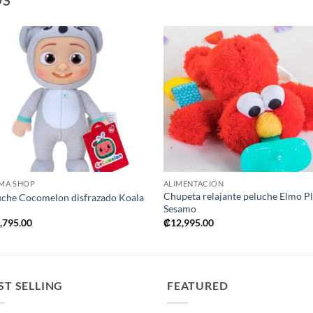
OS
Añadir
Añad
a la
a l
lista de
lista
deseos
dese
+
+
MA SHOP
ALIMENTACIÓN
Chupeta relajante peluche Elmo P
uche Cocomelon disfrazado Koala
Sesamo
,795.00
₡
12,995.00
ST SELLING
FEATURED