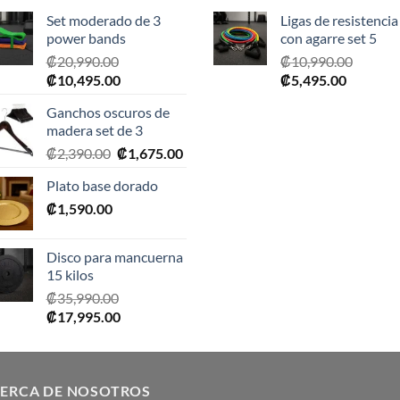
Set moderado de 3
Ligas de resistencia
power bands
con agarre set 5
₡
20,990.00
₡
10,990.00
El
El
El
El
₡
10,495.00
₡
5,495.00
precio
precio
precio
precio
Ganchos oscuros de
original
actual
original
actual
madera set de 3
era:
es:
era:
es:
El
El
₡
2,390.00
₡
1,675.00
₡20,990.00.
₡10,495.00.
₡10,990.00.
₡5,495.0
precio
precio
Plato base dorado
original
actual
₡
1,590.00
era:
es:
₡2,390.00.
₡1,675.00.
Disco para mancuerna
15 kilos
₡
35,990.00
El
El
₡
17,995.00
precio
precio
original
actual
era:
es:
ERCA DE NOSOTROS
₡35,990.00.
₡17,995.00.