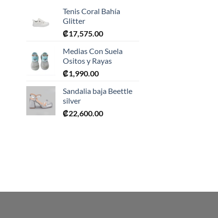
Tenis Coral Bahía
Glitter
₡
17,575.00
Medias Con Suela
Ositos y Rayas
₡
1,990.00
0.
Sandalia baja Beettle
silver
₡
22,600.00