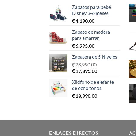
Zapatos para bebé
Disney 3-6 meses
₡
4,190.00
Zapato de madera
para amarrar
₡
6,995.00
Zapatera de 5 Niveles
₡
28,990.00
El
El
₡
17,395.00
precio
precio
Xilófono de elefante
original
actual
de ocho tonos
era:
es:
₡
18,990.00
₡28,990.00.
₡17,395.00.
ENLACES DIRECTOS
AC