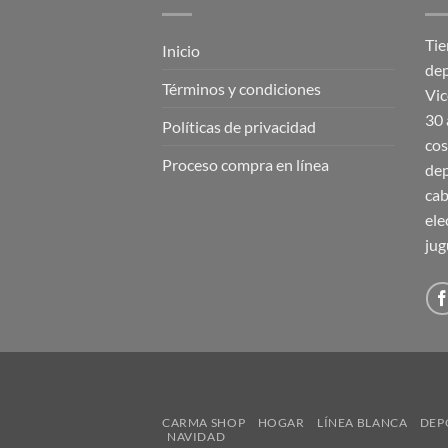
Tie
Inicio
dep
Términos y condiciones
Vic
30 
Políticas de privacidad
cos
Proceso compra en línea
dep
cab
ele
jug
CARMA SHOP
HOGAR
LÍNEA BLANCA
DEP
NAVIDAD