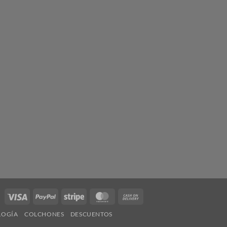
Visa
PayPal
Stripe
MasterCard
Cash
On
LOGÍA
COLCHONES
DESCUENTOS
Delivery