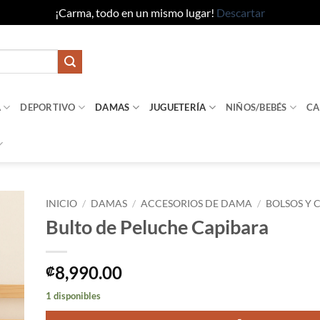
¡Carma, todo en un mismo lugar!
Descartar
A
DEPORTIVO
DAMAS
JUGUETERÍA
NIÑOS/BEBÉS
CA
INICIO
/
DAMAS
/
ACCESORIOS DE DAMA
/
BOLSOS Y 
Bulto de Peluche Capibara
dir
la
sta
8,990.00
₡
e
eos
1 disponibles