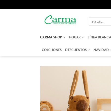
Saltar
al
Buscar
contenido
por:
CARMA SHOP
HOGAR
LÍNEA BLANC
COLCHONES
DESCUENTOS
NAVIDAD
Aña
a 
li
d
des