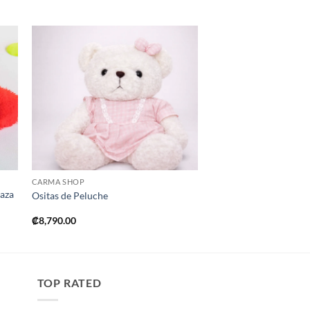
ir
Añadir
a
a la
 de
lista de
os
deseos
+
CARMA SHOP
laza
Ositas de Peluche
₡
8,790.00
TOP RATED