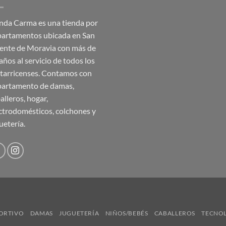
nda Carma es una tienda por
artamentos ubicada en San
ente de Moravia con más de
años al servicio de todos los
tarricenses. Contamos con
artamento de damas,
alleros, hogar,
ctrodomésticos, colchones y
uetería.
ORTIVO
DAMAS
JUGUETERÍA
NIÑOS/BEBÉS
CABALLEROS
TECNO